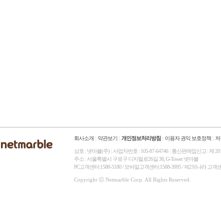
회사소개
|
약관보기
|
개인정보처리방침
|
이용자 권익 보호정책
|
저
상호 : 넷마블(주)
|
사업자번호 : 105-87-64746
|
통신판매업신고 : 제 20
주소 : 서울특별시 구로구 디지털로26길 38, G-Tower 넷마블
PC고객센터:1588-5180 / 모바일고객센터:1588-3995 / 제2의나라 고객
Copyright ⓒ Netmarble Corp. All Rights Reserved.