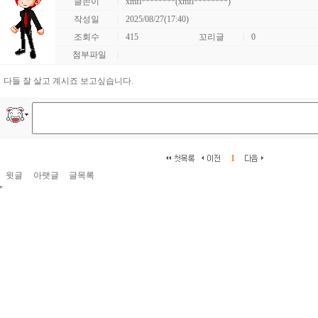
글쓴이
|
xmfl********(xmfl********)
작성일
|
2025/08/27(17:40)
조회수
|
415
꼬리글
|
0
첨부파일
|
다들 잘 살고 계시죠 보고싶습니다.
1
윗글
아랫글
글목록