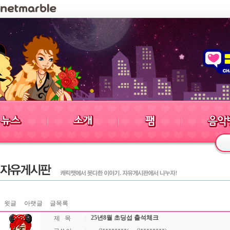
윗글
아랫글
글목록
25년8월 초딩섭 출석체크
제 목
|