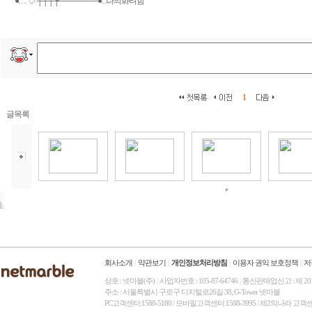
●…˚♡˚┼┼┼┼+───────●…나의화려함
1
글목록
회사소개
|
약관보기
|
개인정보처리방침
|
이용자 권익 보호정책
|
저
상호 : 넷마블(주)
|
사업자번호 : 105-87-64746
|
통신판매업신고 : 제 20
주소 : 서울특별시 구로구 디지털로26길 38, G-Tower 넷마블
PC고객센터:1588-5180 / 모바일고객센터:1588-3995 / 제2의나라 고객