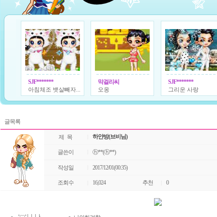
SJF*******
막걸리씨
SJF*******
아침체조 뱃살빼자...
오옹
그리운 사랑
글목록
하얀방(브비님)
제 목
|
글쓴이
|
ⓗ**(ⓗ**)
작성일
|
2017/12/01(00:35)
조회수
16,024
추천
0
|
|