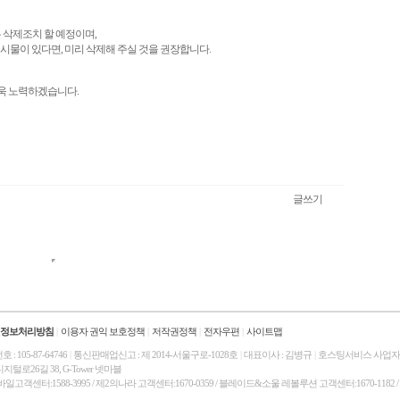
 삭제조치 할 예정이며
,
게시물이 있다면
,
미리 삭제해 주실 것을 권장합니다
.
더욱 노력하겠습니다
.
글쓰기
정보처리방침
|
이용자 권익 보호정책
|
저작권정책
|
전자우편
|
사이트맵
: 105-87-64746
|
통신판매업신고 : 제 2014-서울구로-1028호
|
대표이사 : 김병규
|
호스팅서비스 사업자 :
털로26길 38, G-Tower 넷마블
 모바일고객센터:1588-3995 / 제2의나라 고객센터:1670-0359 / 블레이드&소울 레볼루션 고객센터:1670-1182