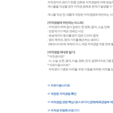
저작권자의 권리가 한층 강화된 저작권법에 의해 방송
/
게시물을 작성할 경우 저작권 침해로 문제가 발생할 수
게시물 작성 전
,
새롭게 개정된 저작권법에 위반되는 사
[
저작권법에 위반되는 리스트
]
-
저작권자 허락 없이 업로드 한 영화
,
음악
,
소설
,
만화
-
전문작가가 찍은 연예인 사진
-
방송제작자 동의를 받지 않은 드라마 캡쳐
-
영리 목적의
,
원작 가치를 훼손하는 패러디
(
해외사이트에 게재되거나
,
개정 저작권법 적용 전에 
[
저작권법 제대로 알기
]
*
저작권이란
?
시
,
소설
,
논문
,
음악
,
미술
,
영화
,
연극
,
컴퓨터프로그램 등
*
자유이용사이트
?
저작권이 기증된 저작물
,
무료 이용을 허락한 저작물 
☞
자유이용사이트
☞
개정된
저작권법
확인
☞
저작권법
관련
핵심 Q&A 10
가지
(
문화체육관광부 제
☞
저작권
위원회
바로가기