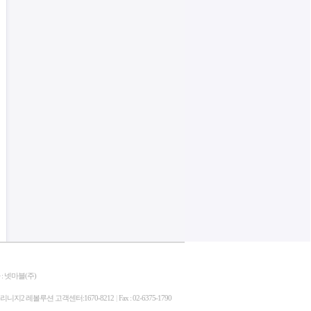
 넷마블(주)
 / 리니지2 레볼루션 고객센터:1670-8212
|
Fax : 02-6375-1790