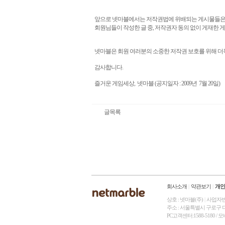
앞으로 넷마블에서는 저작권법에 위배되는 게시물들은
회원님들이 작성한 글 중
,
저작권자 동의 없이 게재한 
넷마블은 회원 여러분의 소중한 저작권 보호를 위해 
감사합니다
.
즐거운 게임세상
,
넷마블
(
공지일자
: 2009
년
7
월
20
일
)
글목록
회사소개
|
약관보기
|
개인
상호 : 넷마블(주)
|
사업자번호 
주소 : 서울특별시 구로구 디지
PC고객센터:1588-5180 /