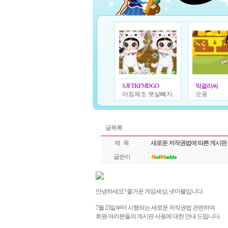
SJFTKFMDGO
막걸리씨
아침체조 뱃살빼자...
오옹
글목록
제 목
|
새로운 저작권법에 따른 게시판 
글쓴이
|
안녕하세요
?
즐거운 게임세상
,
넷마블입니다
.
7
월
23
일부터 시행되는 새로운 저작권법 관련하여
회원 여러분들의 게시판 사용에 대한 안내 드립니다
.