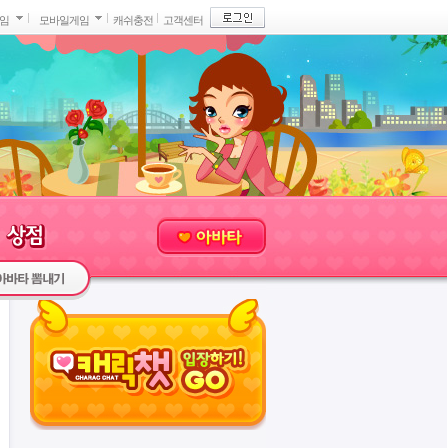
게임
모바일게임
캐쉬충전
고객센터