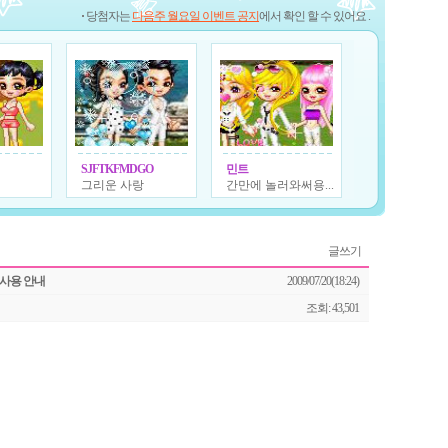
당첨자는
다음주 월요일 이벤트 공지
에서 확인 할 수 있어요 .
SJFTKFMDGO
민트
그리운 사랑
간만에 놀러와써용...
글쓰기
사용 안내
2009/07/20(18:24)
조회: 43,501