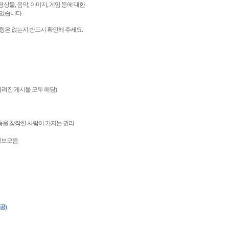
영상물
,
음악
,
이미지
,
게임 등에 대한
 있습니다
.
항은 없는지 반드시 확인해 주세요
.
올려진 게시물 모두 해당
)
을 창작한 사람이 가지는 권리
정보모음
공
)