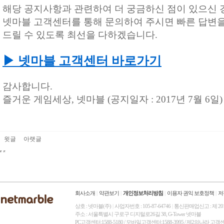
해당 공지사항과 관련하여 더 궁금하신 점이 있으신 
넷마블 고객센터를 통해 문의하여 주시면 빠른 답변
드릴 수 있도록 최선을 다하겠습니다.
▶ 넷마블 고객센터 바로가기
감사합니다.
즐거운 게임세상, 넷마블 (공지일자 : 2017년 7월 6일)
윗글
아랫글
회사소개
|
약관보기
|
개인정보처리방침
|
이용자 권익 보호정책
|
저
상호 : 넷마블(주)
|
사업자번호 : 105-87-64746
|
통신판매업신고 : 제 20
주소 : 서울특별시 구로구 디지털로26길 38, G-Tower 넷마블
PC고객센터:1588-5180 / 모바일고객센터:1588-3995 / 제2의나라 고객