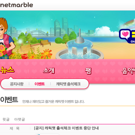
윗글
아랫글
[공지] 캐릭챗 출석체크 이벤트 중단 안내
제 목
|