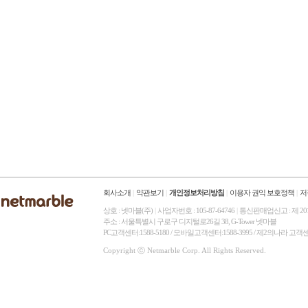
회사소개
|
약관보기
|
개인정보처리방침
|
이용자 권익 보호정책
|
저
상호 : 넷마블(주)
|
사업자번호 : 105-87-64746
|
통신판매업신고 : 제 20
주소 : 서울특별시 구로구 디지털로26길 38, G-Tower 넷마블
PC고객센터:1588-5180 / 모바일고객센터:1588-3995 / 제2의나라 고객
Copyright ⓒ Netmarble Corp. All Rights Reserved.